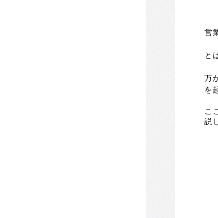
営
と
万
を
こ
説