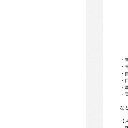
・
・
・
・
・
・
な
【