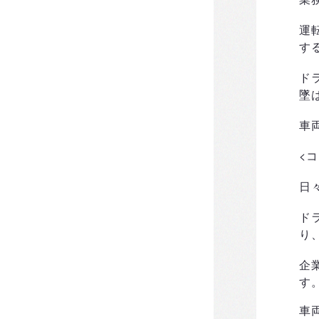
運
す
ド
墜
車
<
日
ド
り
企
す
車