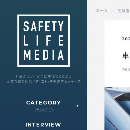
ホーム
危機管
202
車
#車
社会が安心、安全に生活できるよう
企業が取り組むべき「コト」を発信するメディア
CATEGORY
すべてのコラム
コラムカテゴリ
危機管理
INTERVIEW