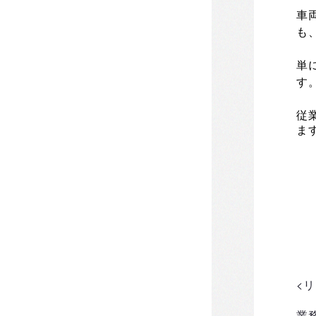
車
も
単
す
従
ま
<
業